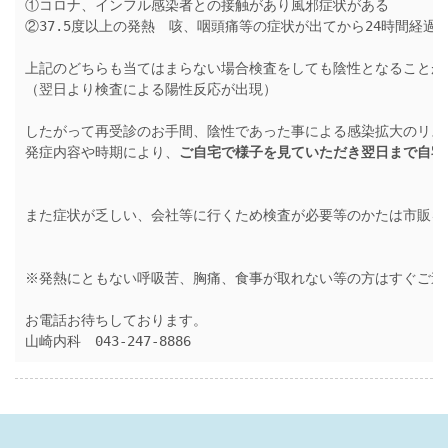
①コロナ、インフル感染者との接触があり風邪症状がある
②37.5度以上の発熱　咳、咽頭痛等の症状が出てから24時間経過
上記のどちらも当てはまらない場合検査をしても陰性となることが
（翌日より検査による陽性反応が出現）
したがって再受診のお手間、陰性であった事による感染拡大のリス
発症内容や時期により、
ご自宅で様子を見ていただき翌日まで自宅
また症状が乏しい、会社等に行くため検査が必要等のかたは市販を
※発熱にともない呼吸苦、胸痛、食事が取れない等の方はすぐご連
お電話お待ちしております。
山崎内科　043-247-8886