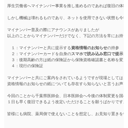
厚生労働省へマイナンバー事業を推し進めるのであれば復旧の体制
しかし機械は壊れるものであり、ネットを使用できない状態も今後
マイナンバー普及の際にアナウンスがありましたが
以上のことからマイナンバーだけでなく、下記の方法を常にお持ち
　１：マイナンバーと共に提示する
資格情報のお知らせ
の持参　
　２：マイナンバーカードを自身の
スマホで読み込み窓口で提示
（
　３：後期高齢の方は紙の保険証から保険資格確認書と名称を変え
　４：現行の保険証
マイナンバーと共にご案内をされているようですが現場としては、
資格情報のお知らせの紙についても存在すら知らないと言うお声を
今回のことから千葉県医師会、日本医師会へ今後の体制変更を国へ
１日も早く復旧できるよう改定いただけることを願うばかりです。
皆様にも病院、薬局側で使えないことを想定し、お見知り置きをい