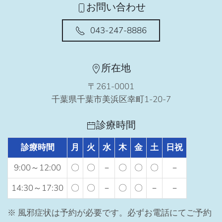
お問い合わせ
043-247-8886
所在地
〒261-0001
千葉県千葉市美浜区幸町1-20-7
診療時間
診療時間
月
火
水
木
金
土
日祝
9:00～12:00
〇
〇
－
〇
〇
〇
－
14:30～17:30
〇
〇
－
〇
〇
－
－
※ 風邪症状は予約が必要です。必ずお電話にてご予約