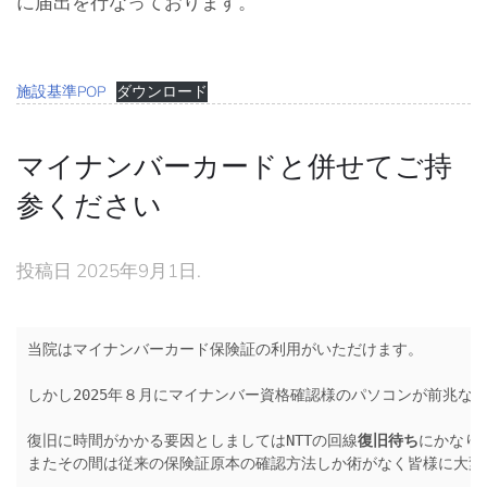
に届出を行なっております。
施設基準POP
ダウンロード
マイナンバーカードと併せてご持
参ください
投稿日
2025年9月1日
.
当院はマイナンバーカード保険証の利用がいただけます。
しかし2025年８月にマイナンバー資格確認様のパソコンが前兆な
復旧に時間がかかる要因としましてはNTTの回線
復旧待ち
にかなり
またその間は従来の保険証原本の確認方法しか術がなく皆様に大変