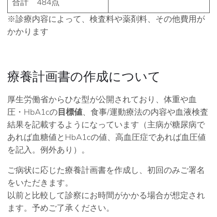
合計 484点
※診療内容によって、検査料や薬剤料、その他費用が
かかります
療養計画書の作成について
厚生労働省からひな型が公開されており、
体重や血
圧・HbA1cの
目標値
、食事/運動療法の内容や血液検査
結果
を記載するようになっています（主病が糖尿病で
あれば血糖値とHbA1cの値、高血圧症であれば血圧値
を記入。例外あり）。
ご病状に応じた療養計画書を作成し、初回のみご署名
をいただきます。
以前と比較して診察にお時間がかかる場合が想定され
ます。予めご了承ください。