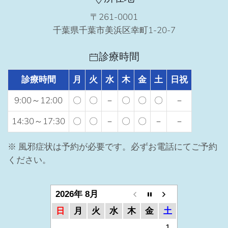
〒261-0001
千葉県千葉市美浜区幸町1-20-7
診療時間
診療時間
月
火
水
木
金
土
日祝
9:00～12:00
〇
〇
－
〇
〇
〇
－
14:30～17:30
〇
〇
－
〇
〇
－
－
※ 風邪症状は予約が必要です。必ずお電話にてご予約
ください。
2026年 8月
日
月
火
水
木
金
土
1