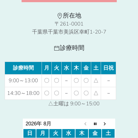
所在地
〒261-0001
千葉県千葉市美浜区幸町1-20-7
診療時間
診療時間
月
火
水
木
金
土
日祝
9:00～13:00
〇
〇
－
〇
〇
△
－
14:30～18:00
〇
〇
－
〇
〇
△
－
△土曜は 9:00～15:00
2026年 8月
日
月
火
水
木
金
土